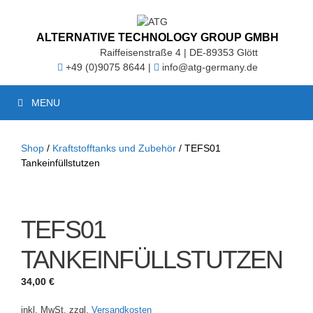
Zum
Inhalt
springen
ALTERNATIVE TECHNOLOGY GROUP GMBH
Raiffeisenstraße 4 | DE-89353 Glött
+49 (0)9075 8644 |
info@atg-germany.de
MENU
Shop
/
Kraftstofftanks und Zubehör
/ TEFS01
Tankeinfüllstutzen
TEFS01
TANKEINFÜLLSTUTZEN
34,00
€
inkl. MwSt.
zzgl.
Versandkosten