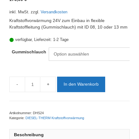
inkl. MwSt.
zzgl.
Versandkosten
Kraftstoffvorwärmung 24V zum Einbau in flexible
Kraftstoffleitung (Gummischlauch) mit ID 08, 10 oder 13 mm
⬤
verfügbar, Lieferzeit:
1-2 Tage
Gummischlauch
In den Warenkorb
DIESEL-
THERM
24V
-
Universalversion
Artikelnummer:
DHS24
Kategorie:
DIESEL-THERM Kraftstoffvorwärmung
für
flexible
Leitung
Beschreibung