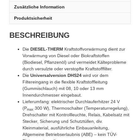
Menge
Zusätzliche Information
Produktsicherheit
BESCHREIBUNG
Die
DIESEL-THERM
Kraftstoffvorwärmung dient zur
Vorwärmung von Diesel oder Biokraftstoffen
(Biodiesel, Pflanzenöl) und vermeidet Kälteprobleme
durch versulzte oder verstopfte Kraftstofffilter.
Die
Universalversion DHS24
wird vor dem
Filtereingang in die flexible Kraftstoffleitung
(Gummischlauch) mit 08, 10 oder 13 mm
Innendurchmesser eingebaut.
Lieferumfang: elektrischer Durchlauferhitzer 24 V
(P
300 W), Thermoschalter (Temperaturregelung),
max
Drehschalter mit Kontrollleuchte, Relais, Kabelsatz mit
Stecker, Sicherung und Schutztüllen, div.
Kleinmaterial, ausführliche Einbauanleitung,
Allgemeine Betriebserlaubnis (ABE) – kein TÜV-