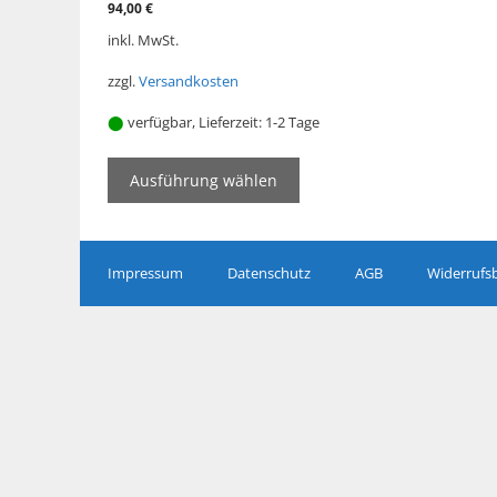
94,00
€
Optionen
inkl. MwSt.
können
auf
zzgl.
Versandkosten
der
Produktseite
⬤
verfügbar, Lieferzeit:
1-2 Tage
gewählt
werden
Ausführung wählen
Impressum
Datenschutz
AGB
Widerrufs