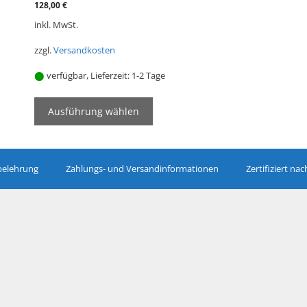
128,00
€
Optionen
inkl. MwSt.
können
auf
zzgl.
Versandkosten
der
Produktseite
⬤
verfügbar, Lieferzeit:
1-2 Tage
gewählt
werden
Ausführung wählen
belehrung
Zahlungs- und Versandinformationen
Zertifiziert na