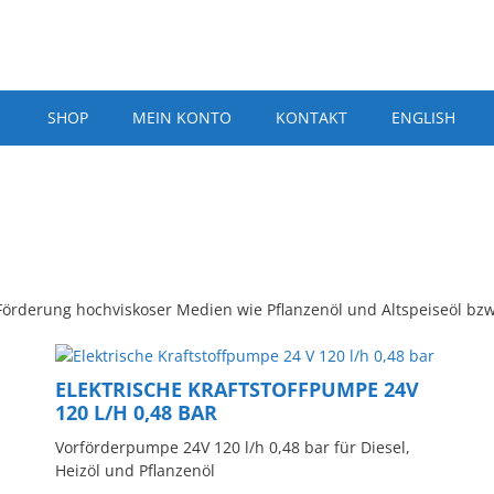
SHOP
MEIN KONTO
KONTAKT
ENGLISH
 Förderung hochviskoser Medien wie Pflanzenöl und Altspeiseöl bzw.
Dieses
Produkt
ELEKTRISCHE KRAFTSTOFFPUMPE 24V
weist
120 L/H 0,48 BAR
mehrere
Varianten
Vorförderpumpe 24V 120 l/h 0,48 bar für Diesel,
auf.
Heizöl und Pflanzenöl
Die