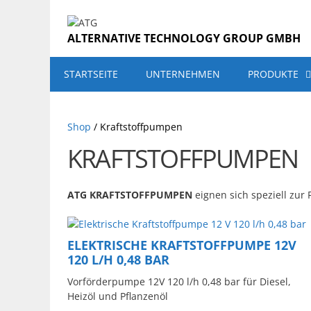
Zum
Inhalt
springen
ALTERNATIVE TECHNOLOGY GROUP GMBH
STARTSEITE
UNTERNEHMEN
PRODUKTE
Shop
/ Kraftstoffpumpen
KRAFTSTOFFPUMPEN
ATG KRAFTSTOFFPUMPEN
eignen sich speziell zur
Dieses
Produkt
ELEKTRISCHE KRAFTSTOFFPUMPE 12V
weist
120 L/H 0,48 BAR
mehrere
Varianten
Vorförderpumpe 12V 120 l/h 0,48 bar für Diesel,
auf.
Heizöl und Pflanzenöl
Die